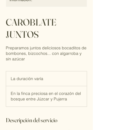
CAROBLATE
JUNTOS
Preparamos juntos deliciosos bocaditos de
bombones, bizcochos... con algarroba y
sin azúcar
La duración varía
L
a
d
En la finca preciosa en el corazón del
u
bosque entre Júzcar y Pujerra
r
a
c
i
Descripción del servicio
ó
n