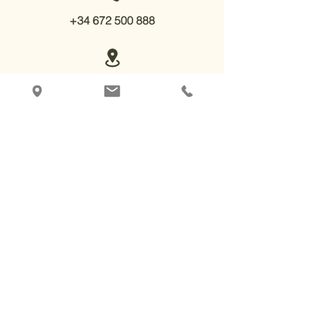
+34 672 500 888
Viña de los Ríos
Júzcar, Málaga, España
Caminos de ensueño vengáis por
donde vengáis.
Desde
PUJERRA
: a 30-40 min en
coche normal por carril asfaltado en su
mayoría, ó 2 horas andando
rodeados
por abundantes castaños y vistas
preciosas. Es casi 100% llano.