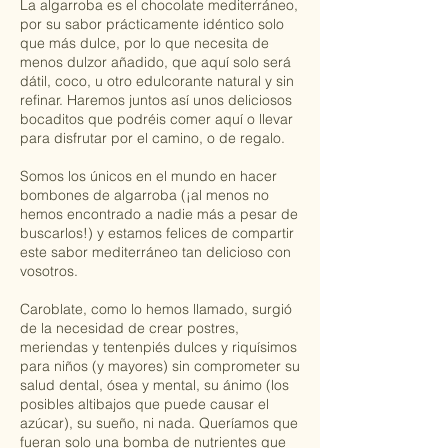
La algarroba es el chocolate mediterráneo,
v
por su sabor prácticamente idéntico solo
a
que más dulce, por lo que necesita de
r
menos dulzor añadido, que aquí solo será
í
dátil, coco, u otro edulcorante natural y sin
a
refinar. Haremos juntos así unos deliciosos
bocaditos que podréis comer aquí o llevar
para disfrutar por el camino, o de regalo.
Somos los únicos en el mundo en hacer
bombones de algarroba (¡al menos no
hemos encontrado a nadie más a pesar de
buscarlos!) y estamos felices de compartir
este sabor mediterráneo tan delicioso con
vosotros.
Caroblate, como lo hemos llamado, surgió
de la necesidad de crear postres,
meriendas y tentenpiés dulces y riquísimos
para niños (y mayores) sin comprometer su
salud dental, ósea y mental, su ánimo (los
posibles altibajos que puede causar el
azúcar), su sueño, ni nada. Queríamos que
fueran solo una bomba de nutrientes que