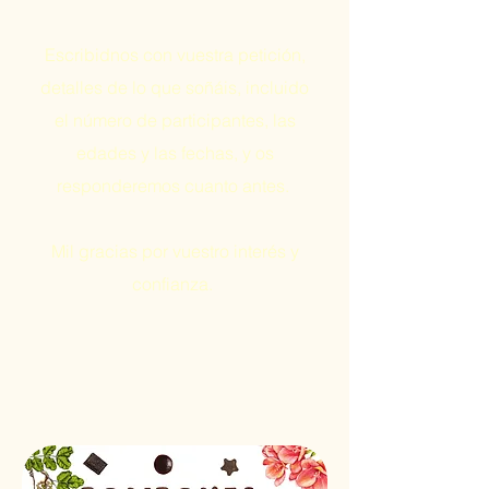
Escribidnos con vuestra petición,
detalles de lo que soñáis, incluido
el número de participantes, las
edades y las fechas, y os
responderemos cuanto antes.
Mil gracias por vuestro interés y
confianza.