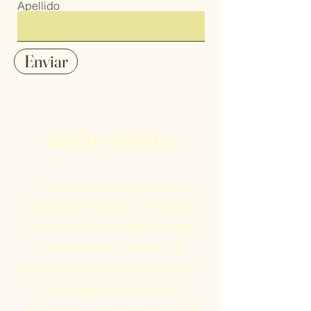
Apellido
Enviar
RESERVA RÁPIDA
Si no tenéis tiempo de reservar
meticulosamente todo lo deseado o
bien habéis experimentado algún
reto técnico en el proceso, os
ayudamos. Enviadnos un email con
lo que queréis disfrutar y os