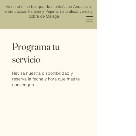
En un prístino bosque de montaña en Andalucía,
entre Júzcar, Faraján y Pujerra, naturaleza verde y
cobre de Málaga
Programa tu
servicio
Viña de los Ríos
Revisa nuestra disponibilidad y
reserva la fecha y hora que más te
convengan