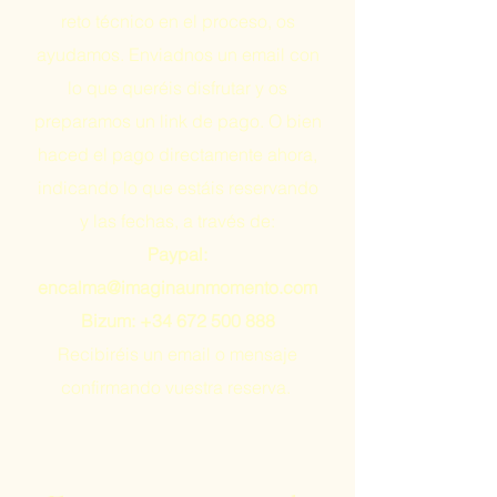
reto técnico en el proceso, os
ayudamos. Enviadnos un email con
lo que queréis disfrutar y os
preparamos un link de pago. O bien
haced el pago directamente ahora,
indicando lo que estáis reservando
y las fechas, a través de:
Paypal:
encalma@imaginaunmomento.com
Bizum:
+34 672 500 888
Recibiréis un email o mensaje
confirmando vuestra reserva.