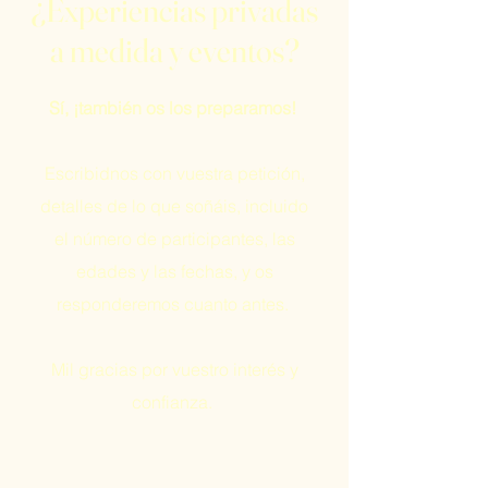
¿Experiencias privadas
a medida y eventos?
Sí, ¡también os los preparamos!
Escribidnos con vuestra petición,
detalles de lo que soñáis, incluido
el número de participantes, las
edades y las fechas, y os
responderemos cuanto antes.
Mil gracias por vuestro interés y
confianza.