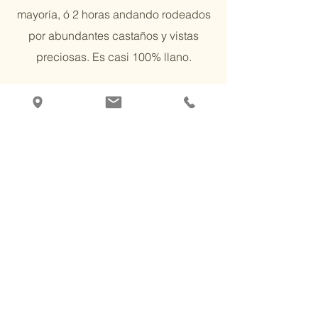
mayoría, ó 2 horas andando
rodeados
por abundantes castaños y vistas
preciosas. Es casi 100% llano.
Desde
JÚZCAR o FARAJÁN:
a 30-40
min en coche normal por carril de
tierra a tramos hormigonado ó 2 horas
andando pasando por un puente un
lindo río en el que poder nadar. Hay
más subidas y bajadas de las
montañas al valle.
Desde
RONDA
: a 1 h en coche normal
Desde
SAN PEDRO DE ALCÁNTARA
: