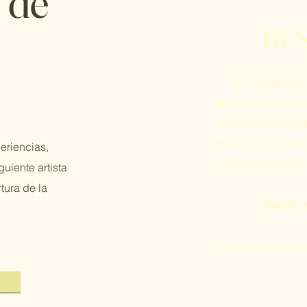
 de
RE
Si no tenéis ti
deseado o bien hab
proceso, os ayuda
disfrutar y os prep
eriencias,
directamente ahor
guiente artista
tura de la
Paypal:
Recibiréis un em