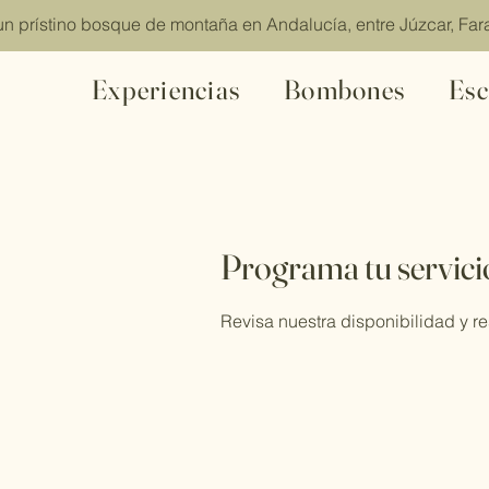
 un prístino bosque de montaña en Andalucía, en
Experiencias
Bombones
Esc
Programa tu servici
Revisa nuestra disponibilidad y r