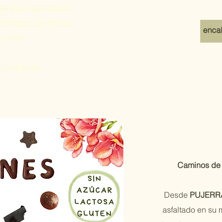
les de lo que soñáis,
 edades y las fechas,
o antes.
 y confianza.
Caminos de 
Desde
PUJERR
asfaltado en su 