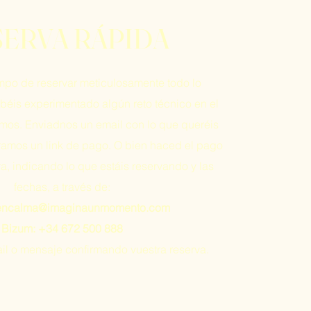
SERVA RÁPIDA
empo de reservar meticulosamente todo lo
éis experimentado algún reto técnico en el
mos. Enviadnos un email con lo que queréis
aramos un link de pago. O bien haced el pago
a, indicando lo que estáis reservando y las
fechas, a través de:
encalma@imaginaunmomento.com
Bizum: +34 672 500 888
ail o mensaje confirmando vuestra reserva.