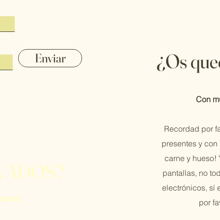
¿Os que
Enviar
Con mu
Recordad por f
presentes y con 
carne y hueso!
VADOS?
pantallas, no to
electrónicos, sí
aramos!
por f