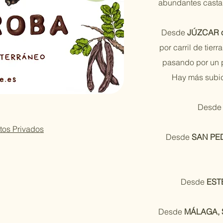
abundantes castañ
Desde
JÚZCAR 
por carril de tie
pasando por un p
Hay más subid
Desd
tos Privados
Desde
SAN PE
Desde
EST
Desde
MÁLAGA, 