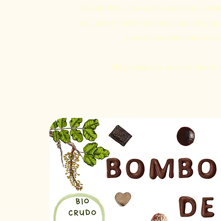
Escribidnos con vuestra petición, detal
incluido el número de participantes, las
y os responderemos cuant
Mil gracias por vuestro interés