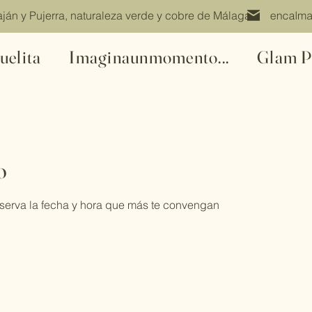
tre Júzcar, Faraján y Pujerra, naturaleza verd
uelita
Imaginaunmomento...
Glam P
o
eserva la fecha y hora que más te convengan