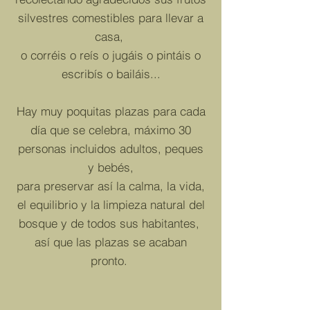
silvestres comestibles para llevar a
casa,
o corréis o reís o jugáis o pintáis o
escribís o bailáis...
Hay muy poquitas plazas para cada
día que se celebra, máximo 30
personas incluidos adultos, peques
y bebés,
para preservar así la calma, la vida,
el equilibrio y la limpieza natural del
bosque y de todos sus habitantes,
así que las plazas se acaban
pronto.