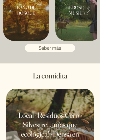
BAÑO DE
EL BOSQUE
BOSQUE
MUSICAL
Saber más
La comidita
Local · Residuos Cero ·
Silvestre... ¡más que
ecológica! · Densa en