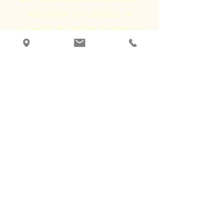
reto técnico en el proceso, os
ayudamos. Enviadnos un email con
lo que queréis disfrutar y os
preparamos un link de pago. O bien
haced el pago directamente ahora,
indicando lo que estáis reservando
y las fechas, a través de:
Paypal:
encalma@imaginaunmomento.com
Bizum:
+34 672 500 888
Recibiréis un email o mensaje
confirmando vuestra reserva.