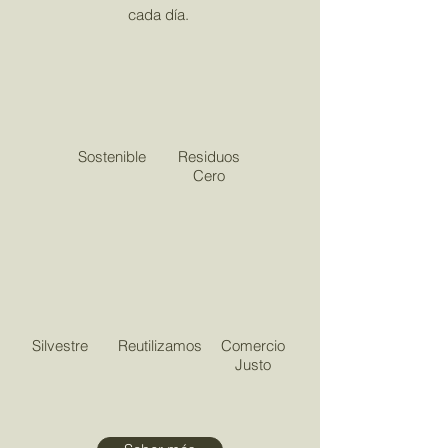
cada día.
Sostenible
Residuos
Cero
Silvestre
Reutilizamos
Comercio
Justo