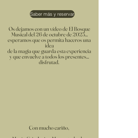
Saber más y reservar
Os dejamos con un vídeo de El Bosque
Musical del 26 de octubre de 2025...
esperamos que os permita haceros una
idea
de la magia que guarda esta experiencia
y que envuelve a todos los presentes...
disfrutad.
Con mucho cariño,