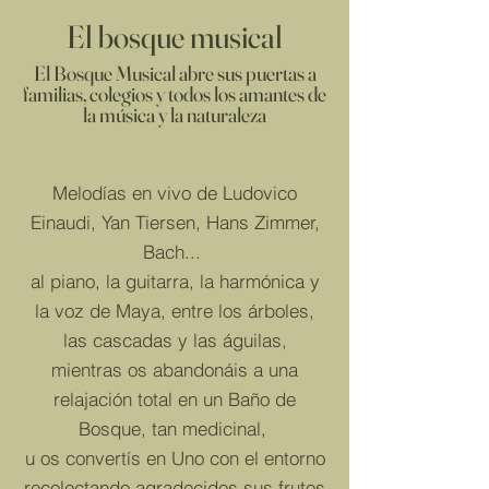
El bosque musical
El Bosque Musical abre sus puertas a
familias, colegios y todos los amantes de
la música y la naturaleza
Melodías en vivo de Ludovico
Einaudi, Yan Tiersen, Hans Zimmer,
Bach...
al piano, la guitarra, la harmónica y
la voz de Maya, entre los árboles,
las cascadas y las águilas,
mientras os abandonáis a una
relajación total en un Baño de
Bosque, tan medicinal,
u os convertís en Uno con el entorno
recolectando agradecidos sus frutos